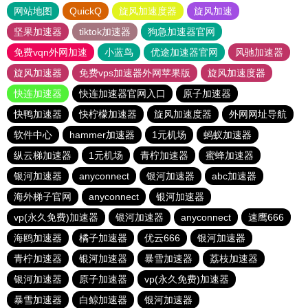
网站地图
QuickQ
旋风加速度器
旋风加速
坚果加速器
tiktok加速器
狗急加速器官网
免费vqn外网加速
小蓝鸟
优途加速器官网
风驰加速器
旋风加速器
免费vps加速器外网苹果版
旋风加速度器
快连加速器
快连加速器官网入口
原子加速器
快鸭加速器
快柠檬加速器
旋风加速度器
外网网址导航
软件中心
hammer加速器
1元机场
蚂蚁加速器
纵云梯加速器
1元机场
青柠加速器
蜜蜂加速器
银河加速器
anyconnect
银河加速器
abc加速器
海外梯子官网
anyconnect
银河加速器
vp(永久免费)加速器
银河加速器
anyconnect
速鹰666
海鸥加速器
橘子加速器
优云666
银河加速器
青柠加速器
银河加速器
暴雪加速器
荔枝加速器
银河加速器
原子加速器
vp(永久免费)加速器
暴雪加速器
白鲸加速器
银河加速器