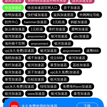
旋风加速器
免费vps加速器外网苹果版
旋风加速度器
快连加速器
快连加速器官网入口
原子加速器
快鸭加速器
快柠檬加速器
旋风加速度器
外网网址导航
软件中心
hammer加速器
1元机场
蚂蚁加速器
纵云梯加速器
1元机场
青柠加速器
蜜蜂加速器
银河加速器
anyconnect
银河加速器
abc加速器
海外梯子官网
anyconnect
银河加速器
vp(永久免费)加速器
银河加速器
anyconnect
速鹰666
海鸥加速器
橘子加速器
优云666
银河加速器
青柠加速器
银河加速器
暴雪加速器
荔枝加速器
银河加速器
原子加速器
vp(永久免费)加速器
暴雪加速器
白鲸加速器
银河加速器
vp(永久免费)加速器
哇哇加速器
免费海外pvn加速器
银河加速器
veee加速器
银河加速器
暴雪加速器
银河加速器
ikuuu.me加速器官网
永久免费使用的加速器
下载