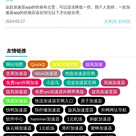
这款加速器app的价格有点贵，可以适当降低一些。我个人觉得，一款加
速器app的价格应该在50元以下才比较合理。
2024-03-27
支持
[0]
反对
[0]
友情链接
网站地图
QuickQ
旋风加速度器
旋风加速
坚果加速器
tiktok加速器
狗急加速器官网
免费vqn外网加速
小蓝鸟
优途加速器官网
风驰加速器
旋风加速器
免费vps加速器外网苹果版
旋风加速度器
快连加速器
快连加速器官网入口
原子加速器
快鸭加速器
快柠檬加速器
旋风加速度器
外网网址导航
软件中心
hammer加速器
1元机场
蚂蚁加速器
纵云梯加速器
1元机场
青柠加速器
蜜蜂加速器