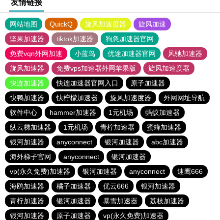
友情链接
网站地图
QuickQ
旋风加速度器
旋风加速
坚果加速器
tiktok加速器
狗急加速器官网
免费vqn外网加速
小蓝鸟
优途加速器官网
风驰加速器
旋风加速器
免费vps加速器外网苹果版
旋风加速度器
快连加速器
快连加速器官网入口
原子加速器
快鸭加速器
快柠檬加速器
旋风加速度器
外网网址导航
软件中心
hammer加速器
1元机场
蚂蚁加速器
纵云梯加速器
1元机场
青柠加速器
蜜蜂加速器
银河加速器
anyconnect
银河加速器
abc加速器
海外梯子官网
anyconnect
银河加速器
vp(永久免费)加速器
银河加速器
anyconnect
速鹰666
海鸥加速器
橘子加速器
优云666
银河加速器
青柠加速器
银河加速器
暴雪加速器
荔枝加速器
银河加速器
原子加速器
vp(永久免费)加速器