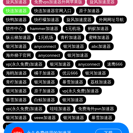
旋风加速器
免费vps加速器外网苹果版
旋风加速度器
快连加速器
快连加速器官网入口
原子加速器
快鸭加速器
快柠檬加速器
旋风加速度器
外网网址导航
软件中心
hammer加速器
1元机场
蚂蚁加速器
纵云梯加速器
1元机场
青柠加速器
蜜蜂加速器
银河加速器
anyconnect
银河加速器
abc加速器
海外梯子官网
anyconnect
银河加速器
vp(永久免费)加速器
银河加速器
anyconnect
速鹰666
海鸥加速器
橘子加速器
优云666
银河加速器
青柠加速器
银河加速器
暴雪加速器
荔枝加速器
银河加速器
原子加速器
vp(永久免费)加速器
暴雪加速器
白鲸加速器
银河加速器
vp(永久免费)加速器
哇哇加速器
免费海外pvn加速器
银河加速器
veee加速器
银河加速器
暴雪加速器
银河加速器
ikuuu.me加速器官网
永久免费使用的加速器
下载