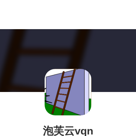
泡芙云vqn