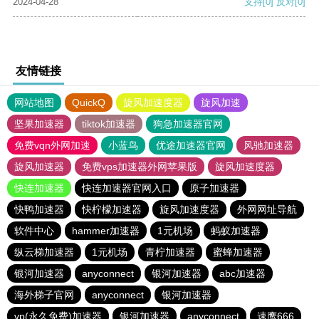
2024-04-28
支持
[0]
反对
[0]
友情链接
网站地图
QuickQ
旋风加速度器
旋风加速
坚果加速器
tiktok加速器
狗急加速器官网
免费vqn外网加速
小蓝鸟
优途加速器官网
风驰加速器
旋风加速器
免费vps加速器外网苹果版
旋风加速度器
快连加速器
快连加速器官网入口
原子加速器
快鸭加速器
快柠檬加速器
旋风加速度器
外网网址导航
软件中心
hammer加速器
1元机场
蚂蚁加速器
纵云梯加速器
1元机场
青柠加速器
蜜蜂加速器
银河加速器
anyconnect
银河加速器
abc加速器
海外梯子官网
anyconnect
银河加速器
vp(永久免费)加速器
银河加速器
anyconnect
速鹰666