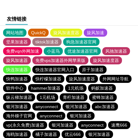
友情链接
网站地图
QuickQ
旋风加速度器
旋风加速
坚果加速器
tiktok加速器
狗急加速器官网
免费vqn外网加速
小蓝鸟
优途加速器官网
风驰加速器
旋风加速器
免费vps加速器外网苹果版
旋风加速度器
快连加速器
快连加速器官网入口
原子加速器
快鸭加速器
快柠檬加速器
旋风加速度器
外网网址导航
软件中心
hammer加速器
1元机场
蚂蚁加速器
纵云梯加速器
1元机场
青柠加速器
蜜蜂加速器
银河加速器
anyconnect
银河加速器
abc加速器
海外梯子官网
anyconnect
银河加速器
vp(永久免费)加速器
银河加速器
anyconnect
速鹰666
海鸥加速器
橘子加速器
优云666
银河加速器