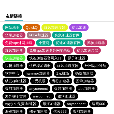
友情链接
网站地图
QuickQ
旋风加速度器
旋风加速
坚果加速器
tiktok加速器
狗急加速器官网
免费vqn外网加速
小蓝鸟
优途加速器官网
风驰加速器
旋风加速器
免费vps加速器外网苹果版
旋风加速度器
快连加速器
快连加速器官网入口
原子加速器
快鸭加速器
快柠檬加速器
旋风加速度器
外网网址导航
软件中心
hammer加速器
1元机场
蚂蚁加速器
纵云梯加速器
1元机场
青柠加速器
蜜蜂加速器
银河加速器
anyconnect
银河加速器
abc加速器
海外梯子官网
anyconnect
银河加速器
vp(永久免费)加速器
银河加速器
anyconnect
速鹰666
海鸥加速器
橘子加速器
优云666
银河加速器