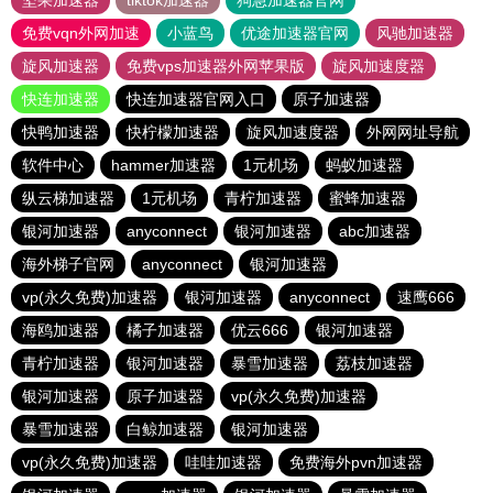
坚果加速器
tiktok加速器
狗急加速器官网
免费vqn外网加速
小蓝鸟
优途加速器官网
风驰加速器
旋风加速器
免费vps加速器外网苹果版
旋风加速度器
快连加速器
快连加速器官网入口
原子加速器
快鸭加速器
快柠檬加速器
旋风加速度器
外网网址导航
软件中心
hammer加速器
1元机场
蚂蚁加速器
纵云梯加速器
1元机场
青柠加速器
蜜蜂加速器
银河加速器
anyconnect
银河加速器
abc加速器
海外梯子官网
anyconnect
银河加速器
vp(永久免费)加速器
银河加速器
anyconnect
速鹰666
海鸥加速器
橘子加速器
优云666
银河加速器
青柠加速器
银河加速器
暴雪加速器
荔枝加速器
银河加速器
原子加速器
vp(永久免费)加速器
暴雪加速器
白鲸加速器
银河加速器
vp(永久免费)加速器
哇哇加速器
免费海外pvn加速器