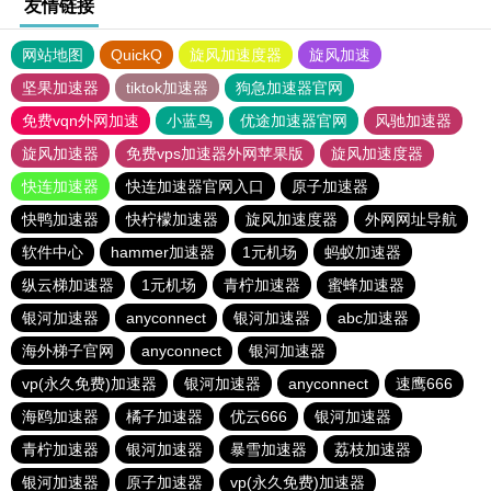
友情链接
网站地图
QuickQ
旋风加速度器
旋风加速
坚果加速器
tiktok加速器
狗急加速器官网
免费vqn外网加速
小蓝鸟
优途加速器官网
风驰加速器
旋风加速器
免费vps加速器外网苹果版
旋风加速度器
快连加速器
快连加速器官网入口
原子加速器
快鸭加速器
快柠檬加速器
旋风加速度器
外网网址导航
软件中心
hammer加速器
1元机场
蚂蚁加速器
纵云梯加速器
1元机场
青柠加速器
蜜蜂加速器
银河加速器
anyconnect
银河加速器
abc加速器
海外梯子官网
anyconnect
银河加速器
vp(永久免费)加速器
银河加速器
anyconnect
速鹰666
海鸥加速器
橘子加速器
优云666
银河加速器
青柠加速器
银河加速器
暴雪加速器
荔枝加速器
银河加速器
原子加速器
vp(永久免费)加速器