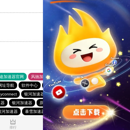
支持
[0]
反对
[0]
支持
[0]
反对
[0]
途加速器官网
风驰加速器
旋风加速器
网址导航
软件中心
hammer加速器
1元机场
蚂蚁加速器
yconnect
银河加速器
vp(永久免费)加速器
银河加速器
速器
银河加速器
原子加速器
vp(永久免费)加速器
银河加速器
暴雪加速器
银河加速器
ikuuu.me加速器官网
0.212102s
排行
推荐