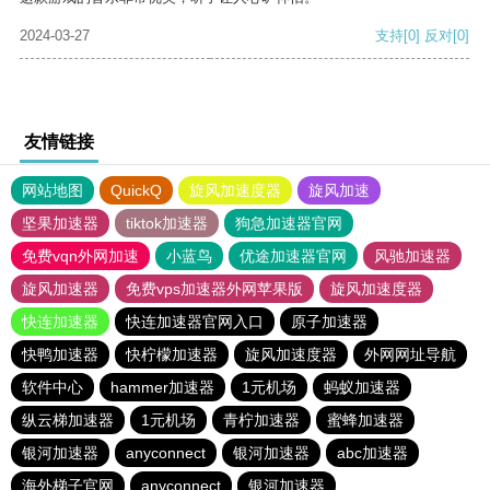
2024-03-27
支持
[0]
反对
[0]
友情链接
网站地图
QuickQ
旋风加速度器
旋风加速
坚果加速器
tiktok加速器
狗急加速器官网
免费vqn外网加速
小蓝鸟
优途加速器官网
风驰加速器
旋风加速器
免费vps加速器外网苹果版
旋风加速度器
快连加速器
快连加速器官网入口
原子加速器
快鸭加速器
快柠檬加速器
旋风加速度器
外网网址导航
软件中心
hammer加速器
1元机场
蚂蚁加速器
纵云梯加速器
1元机场
青柠加速器
蜜蜂加速器
银河加速器
anyconnect
银河加速器
abc加速器
海外梯子官网
anyconnect
银河加速器