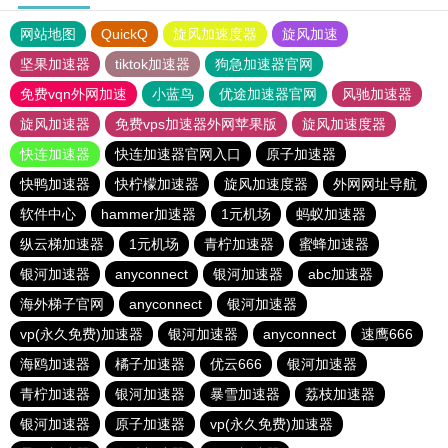
网站地图
QuickQ
旋风加速度器
旋风加速
坚果加速器
tiktok加速器
狗急加速器官网
免费vqn外网加速
小蓝鸟
优途加速器官网
风驰加速器
旋风加速器
免费vps加速器外网苹果版
旋风加速度器
快连加速器
快连加速器官网入口
原子加速器
快鸭加速器
快柠檬加速器
旋风加速度器
外网网址导航
软件中心
hammer加速器
1元机场
蚂蚁加速器
纵云梯加速器
1元机场
青柠加速器
蜜蜂加速器
银河加速器
anyconnect
银河加速器
abc加速器
海外梯子官网
anyconnect
银河加速器
vp(永久免费)加速器
银河加速器
anyconnect
速鹰666
海鸥加速器
橘子加速器
优云666
银河加速器
青柠加速器
银河加速器
暴雪加速器
荔枝加速器
银河加速器
原子加速器
vp(永久免费)加速器