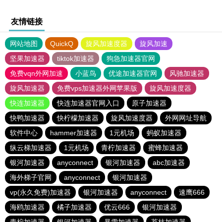
友情链接
网站地图
QuickQ
旋风加速度器
旋风加速
坚果加速器
tiktok加速器
狗急加速器官网
免费vqn外网加速
小蓝鸟
优途加速器官网
风驰加速器
旋风加速器
免费vps加速器外网苹果版
旋风加速度器
快连加速器
快连加速器官网入口
原子加速器
快鸭加速器
快柠檬加速器
旋风加速度器
外网网址导航
软件中心
hammer加速器
1元机场
蚂蚁加速器
纵云梯加速器
1元机场
青柠加速器
蜜蜂加速器
银河加速器
anyconnect
银河加速器
abc加速器
海外梯子官网
anyconnect
银河加速器
vp(永久免费)加速器
银河加速器
anyconnect
速鹰666
海鸥加速器
橘子加速器
优云666
银河加速器