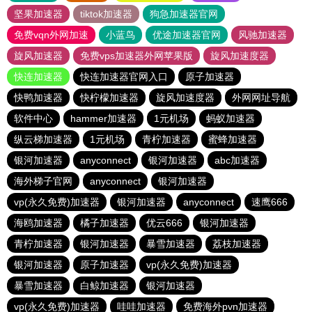
坚果加速器
tiktok加速器
狗急加速器官网
免费vqn外网加速
小蓝鸟
优途加速器官网
风驰加速器
旋风加速器
免费vps加速器外网苹果版
旋风加速度器
快连加速器
快连加速器官网入口
原子加速器
快鸭加速器
快柠檬加速器
旋风加速度器
外网网址导航
软件中心
hammer加速器
1元机场
蚂蚁加速器
纵云梯加速器
1元机场
青柠加速器
蜜蜂加速器
银河加速器
anyconnect
银河加速器
abc加速器
海外梯子官网
anyconnect
银河加速器
vp(永久免费)加速器
银河加速器
anyconnect
速鹰666
海鸥加速器
橘子加速器
优云666
银河加速器
青柠加速器
银河加速器
暴雪加速器
荔枝加速器
银河加速器
原子加速器
vp(永久免费)加速器
暴雪加速器
白鲸加速器
银河加速器
vp(永久免费)加速器
哇哇加速器
免费海外pvn加速器