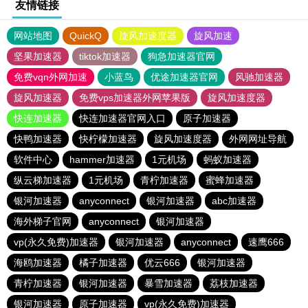
友情链接
网站地图
QuickQ
旋风加速度器
旋风加速
坚果加速器
tiktok加速器
狗急加速器官网
免费vqn外网加速
小蓝鸟
优途加速器官网
风驰加速器
旋风加速器
免费vps加速器外网苹果版
旋风加速度器
快连加速器
快连加速器官网入口
原子加速器
快鸭加速器
快柠檬加速器
旋风加速度器
外网网址导航
软件中心
hammer加速器
1元机场
蚂蚁加速器
纵云梯加速器
1元机场
青柠加速器
蜜蜂加速器
银河加速器
anyconnect
银河加速器
abc加速器
海外梯子官网
anyconnect
银河加速器
vp(永久免费)加速器
银河加速器
anyconnect
速鹰666
海鸥加速器
橘子加速器
优云666
银河加速器
青柠加速器
银河加速器
暴雪加速器
荔枝加速器
银河加速器
原子加速器
vp(永久免费)加速器