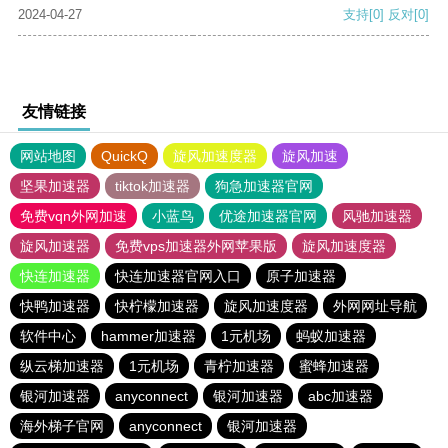
2024-04-27
支持
[0]
反对
[0]
友情链接
网站地图
QuickQ
旋风加速度器
旋风加速
坚果加速器
tiktok加速器
狗急加速器官网
免费vqn外网加速
小蓝鸟
优途加速器官网
风驰加速器
旋风加速器
免费vps加速器外网苹果版
旋风加速度器
快连加速器
快连加速器官网入口
原子加速器
快鸭加速器
快柠檬加速器
旋风加速度器
外网网址导航
软件中心
hammer加速器
1元机场
蚂蚁加速器
纵云梯加速器
1元机场
青柠加速器
蜜蜂加速器
银河加速器
anyconnect
银河加速器
abc加速器
海外梯子官网
anyconnect
银河加速器