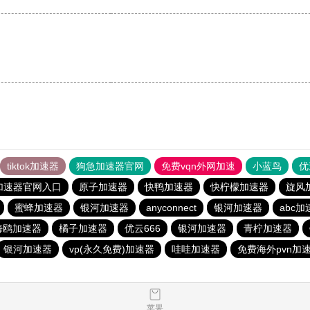
tiktok加速器
狗急加速器官网
免费vqn外网加速
小蓝鸟
优
加速器官网入口
原子加速器
快鸭加速器
快柠檬加速器
旋风
蜜蜂加速器
银河加速器
anyconnect
银河加速器
abc加
海鸥加速器
橘子加速器
优云666
银河加速器
青柠加速器
银河加速器
vp(永久免费)加速器
哇哇加速器
免费海外pvn加
苹果