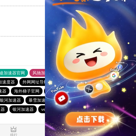
支持
[0]
反对
[0]
途加速器官网
风驰加速器
旋风加速器
加速度器
外网网址导航
软件中心
hammer加速器
速器
海外梯子官网
anyconnect
银河加速器
银河加速器
暴雪加速器
荔枝加速器
银河加速器
速器
银河加速器
veee加速器
银河加速器
暴雪加速器
0.129035s
排行
推荐