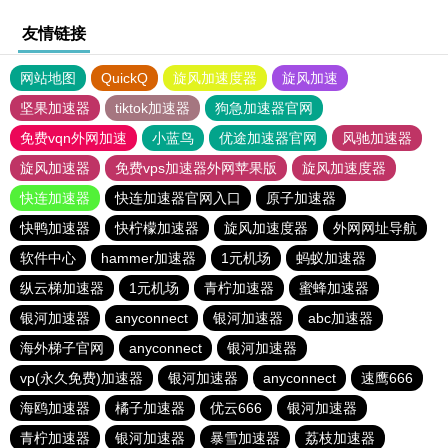
友情链接
网站地图
QuickQ
旋风加速度器
旋风加速
坚果加速器
tiktok加速器
狗急加速器官网
免费vqn外网加速
小蓝鸟
优途加速器官网
风驰加速器
旋风加速器
免费vps加速器外网苹果版
旋风加速度器
快连加速器
快连加速器官网入口
原子加速器
快鸭加速器
快柠檬加速器
旋风加速度器
外网网址导航
软件中心
hammer加速器
1元机场
蚂蚁加速器
纵云梯加速器
1元机场
青柠加速器
蜜蜂加速器
银河加速器
anyconnect
银河加速器
abc加速器
海外梯子官网
anyconnect
银河加速器
vp(永久免费)加速器
银河加速器
anyconnect
速鹰666
海鸥加速器
橘子加速器
优云666
银河加速器
青柠加速器
银河加速器
暴雪加速器
荔枝加速器