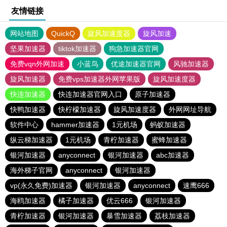
友情链接
网站地图
QuickQ
旋风加速度器
旋风加速
坚果加速器
tiktok加速器
狗急加速器官网
免费vqn外网加速
小蓝鸟
优途加速器官网
风驰加速器
旋风加速器
免费vps加速器外网苹果版
旋风加速度器
快连加速器
快连加速器官网入口
原子加速器
快鸭加速器
快柠檬加速器
旋风加速度器
外网网址导航
软件中心
hammer加速器
1元机场
蚂蚁加速器
纵云梯加速器
1元机场
青柠加速器
蜜蜂加速器
银河加速器
anyconnect
银河加速器
abc加速器
海外梯子官网
anyconnect
银河加速器
vp(永久免费)加速器
银河加速器
anyconnect
速鹰666
海鸥加速器
橘子加速器
优云666
银河加速器
青柠加速器
银河加速器
暴雪加速器
荔枝加速器