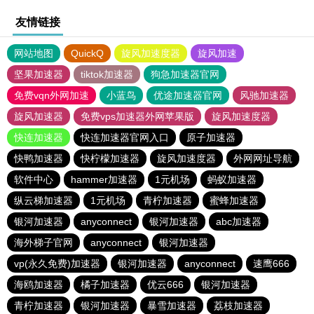
友情链接
网站地图
QuickQ
旋风加速度器
旋风加速
坚果加速器
tiktok加速器
狗急加速器官网
免费vqn外网加速
小蓝鸟
优途加速器官网
风驰加速器
旋风加速器
免费vps加速器外网苹果版
旋风加速度器
快连加速器
快连加速器官网入口
原子加速器
快鸭加速器
快柠檬加速器
旋风加速度器
外网网址导航
软件中心
hammer加速器
1元机场
蚂蚁加速器
纵云梯加速器
1元机场
青柠加速器
蜜蜂加速器
银河加速器
anyconnect
银河加速器
abc加速器
海外梯子官网
anyconnect
银河加速器
vp(永久免费)加速器
银河加速器
anyconnect
速鹰666
海鸥加速器
橘子加速器
优云666
银河加速器
青柠加速器
银河加速器
暴雪加速器
荔枝加速器