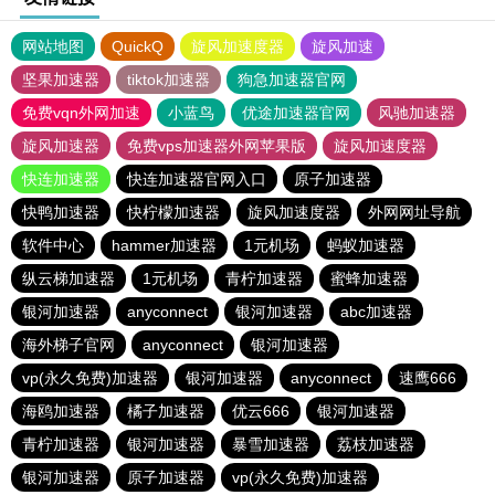
网站地图
QuickQ
旋风加速度器
旋风加速
坚果加速器
tiktok加速器
狗急加速器官网
免费vqn外网加速
小蓝鸟
优途加速器官网
风驰加速器
旋风加速器
免费vps加速器外网苹果版
旋风加速度器
快连加速器
快连加速器官网入口
原子加速器
快鸭加速器
快柠檬加速器
旋风加速度器
外网网址导航
软件中心
hammer加速器
1元机场
蚂蚁加速器
纵云梯加速器
1元机场
青柠加速器
蜜蜂加速器
银河加速器
anyconnect
银河加速器
abc加速器
海外梯子官网
anyconnect
银河加速器
vp(永久免费)加速器
银河加速器
anyconnect
速鹰666
海鸥加速器
橘子加速器
优云666
银河加速器
青柠加速器
银河加速器
暴雪加速器
荔枝加速器
银河加速器
原子加速器
vp(永久免费)加速器