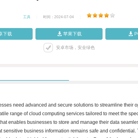
工具
|
时间：2024-07-04
|
卓下载
苹果下载
安卓市场，安全绿色
nesses need advanced and secure solutions to streamline their o
atile range of cloud computing services tailored to meet the sp
re that enables businesses to store and manage their data seaml
at sensitive business information remains safe and confidential