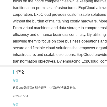
focus on their core competencies while keeping their valu
traditional on-premises infrastructures, ExpCloud allows
corporation, ExpCloud provides customizable solutions 
without the burden of maintaining costly hardware. More
From virtual machines and data storage to comprehensiv
efficiency and enhance business continuity. By utilizing
allowing them to focus on core business operations and 
secure and flexible cloud solutions that empower organiz
infrastructure, and scalable solutions, ExpCloud provides
transformation objectives. By embracing ExpCloud, comp
评论
游客
这款app就像我的财务顾问，让我能够省钱又省心。
2024-07-04
游客