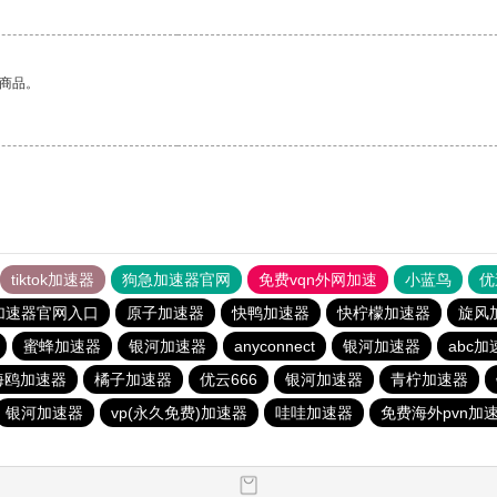
的商品。
tiktok加速器
狗急加速器官网
免费vqn外网加速
小蓝鸟
优
加速器官网入口
原子加速器
快鸭加速器
快柠檬加速器
旋风
蜜蜂加速器
银河加速器
anyconnect
银河加速器
abc加
海鸥加速器
橘子加速器
优云666
银河加速器
青柠加速器
银河加速器
vp(永久免费)加速器
哇哇加速器
免费海外pvn加