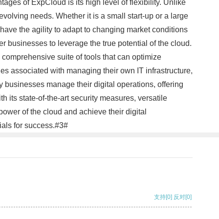
ges of ExpCloud is its high level of flexibility. Unlike
volving needs. Whether it is a small start-up or a large
ve the agility to adapt to changing market conditions
 businesses to leverage the true potential of the cloud.
comprehensive suite of tools that can optimize
ges associated with managing their own IT infrastructure,
 businesses manage their digital operations, offering
 its state-of-the-art security measures, versatile
power of the cloud and achieve their digital
ials for success.#3#
支持
[0]
反对
[0]