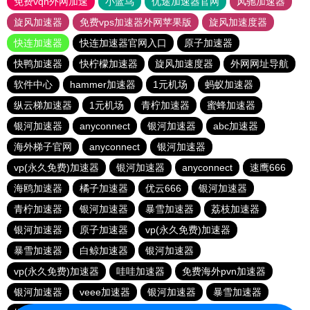
免费vqn外网加速
小蓝鸟
优途加速器官网
风驰加速器
旋风加速器
免费vps加速器外网苹果版
旋风加速度器
快连加速器
快连加速器官网入口
原子加速器
快鸭加速器
快柠檬加速器
旋风加速度器
外网网址导航
软件中心
hammer加速器
1元机场
蚂蚁加速器
纵云梯加速器
1元机场
青柠加速器
蜜蜂加速器
银河加速器
anyconnect
银河加速器
abc加速器
海外梯子官网
anyconnect
银河加速器
vp(永久免费)加速器
银河加速器
anyconnect
速鹰666
海鸥加速器
橘子加速器
优云666
银河加速器
青柠加速器
银河加速器
暴雪加速器
荔枝加速器
银河加速器
原子加速器
vp(永久免费)加速器
暴雪加速器
白鲸加速器
银河加速器
vp(永久免费)加速器
哇哇加速器
免费海外pvn加速器
银河加速器
veee加速器
银河加速器
暴雪加速器