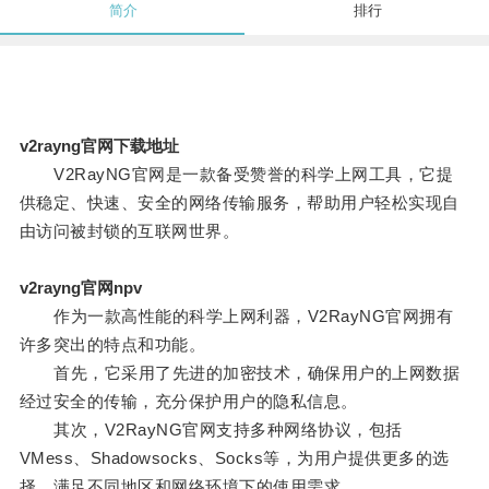
简介
排行
v2rayng官网下载地址
V2RayNG官网是一款备受赞誉的科学上网工具，它提
供稳定、快速、安全的网络传输服务，帮助用户轻松实现自
由访问被封锁的互联网世界。
v2rayng官网npv
作为一款高性能的科学上网利器，V2RayNG官网拥有
许多突出的特点和功能。
首先，它采用了先进的加密技术，确保用户的上网数据
经过安全的传输，充分保护用户的隐私信息。
其次，V2RayNG官网支持多种网络协议，包括
VMess、Shadowsocks、Socks等，为用户提供更多的选
择，满足不同地区和网络环境下的使用需求。