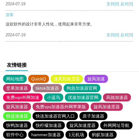
2024-07-19
支持
[0]
反对
[0]
游客
这款软件的设计非常人性化，使用起来非常方便。
2024-07-19
支持
[0]
反对
[0]
友情链接
网站地图
QuickQ
旋风加速度器
旋风加速
坚果加速器
tiktok加速器
狗急加速器官网
免费vqn外网加速
小蓝鸟
优途加速器官网
风驰加速器
旋风加速器
免费vps加速器外网苹果版
旋风加速度器
快连加速器
快连加速器官网入口
原子加速器
快鸭加速器
快柠檬加速器
旋风加速度器
外网网址导航
软件中心
hammer加速器
1元机场
蚂蚁加速器