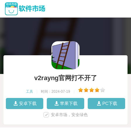
v2rayng官网打不开了
工具
|
时间：2024-07-19
|
安卓下载
苹果下载
PC下载
安卓市场，安全绿色