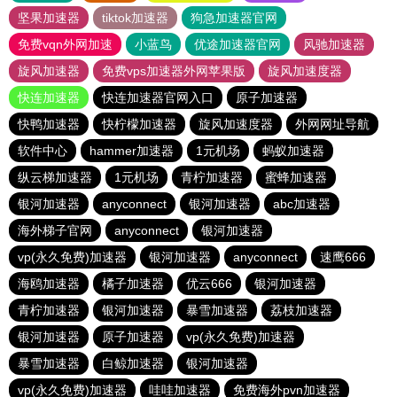
坚果加速器
tiktok加速器
狗急加速器官网
免费vqn外网加速
小蓝鸟
优途加速器官网
风驰加速器
旋风加速器
免费vps加速器外网苹果版
旋风加速度器
快连加速器
快连加速器官网入口
原子加速器
快鸭加速器
快柠檬加速器
旋风加速度器
外网网址导航
软件中心
hammer加速器
1元机场
蚂蚁加速器
纵云梯加速器
1元机场
青柠加速器
蜜蜂加速器
银河加速器
anyconnect
银河加速器
abc加速器
海外梯子官网
anyconnect
银河加速器
vp(永久免费)加速器
银河加速器
anyconnect
速鹰666
海鸥加速器
橘子加速器
优云666
银河加速器
青柠加速器
银河加速器
暴雪加速器
荔枝加速器
银河加速器
原子加速器
vp(永久免费)加速器
暴雪加速器
白鲸加速器
银河加速器
vp(永久免费)加速器
哇哇加速器
免费海外pvn加速器