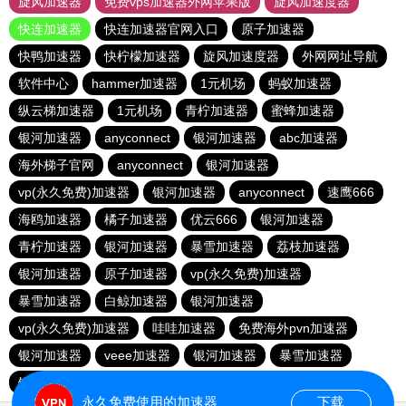
旋风加速器
免费vps加速器外网苹果版
旋风加速度器
快连加速器
快连加速器官网入口
原子加速器
快鸭加速器
快柠檬加速器
旋风加速度器
外网网址导航
软件中心
hammer加速器
1元机场
蚂蚁加速器
纵云梯加速器
1元机场
青柠加速器
蜜蜂加速器
银河加速器
anyconnect
银河加速器
abc加速器
海外梯子官网
anyconnect
银河加速器
vp(永久免费)加速器
银河加速器
anyconnect
速鹰666
海鸥加速器
橘子加速器
优云666
银河加速器
青柠加速器
银河加速器
暴雪加速器
荔枝加速器
银河加速器
原子加速器
vp(永久免费)加速器
暴雪加速器
白鲸加速器
银河加速器
vp(永久免费)加速器
哇哇加速器
免费海外pvn加速器
银河加速器
veee加速器
银河加速器
暴雪加速器
银河加速器
ikuuu.me加速器官网
永久免费使用的加速器
下载