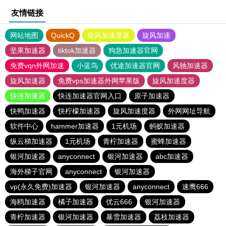
友情链接
网站地图
QuickQ
旋风加速度器
旋风加速
坚果加速器
tiktok加速器
狗急加速器官网
免费vqn外网加速
小蓝鸟
优途加速器官网
风驰加速器
旋风加速器
免费vps加速器外网苹果版
旋风加速度器
快连加速器
快连加速器官网入口
原子加速器
快鸭加速器
快柠檬加速器
旋风加速度器
外网网址导航
软件中心
hammer加速器
1元机场
蚂蚁加速器
纵云梯加速器
1元机场
青柠加速器
蜜蜂加速器
银河加速器
anyconnect
银河加速器
abc加速器
海外梯子官网
anyconnect
银河加速器
vp(永久免费)加速器
银河加速器
anyconnect
速鹰666
海鸥加速器
橘子加速器
优云666
银河加速器
青柠加速器
银河加速器
暴雪加速器
荔枝加速器